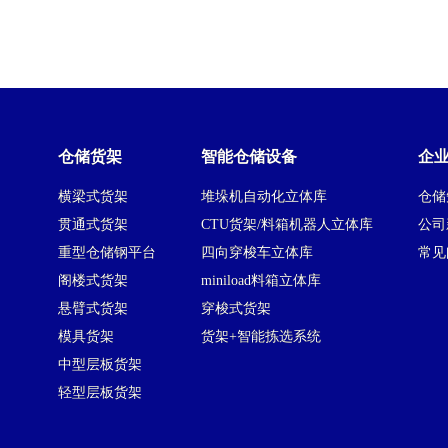
仓储货架
智能仓储设备
企
横梁式货架
堆垛机自动化立体库
仓储
贯通式货架
CTU货架/料箱机器人立体库
公司
重型仓储钢平台
四向穿梭车立体库
常见
阁楼式货架
miniload料箱立体库
悬臂式货架
穿梭式货架
模具货架
货架+智能拣选系统
中型层板货架
轻型层板货架