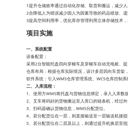
1提升仓储效率通过自动化存储、取货和搬运，减少人
2合降低人为错误减少因人为因素导致的药品错放、遗
3提高空间利用率，优化库存管理利用立体存储技术
项目实施
一、系统配置
设备配置：
采用2台智能托盘四向穿梭车及穿梭车自动充电桩、
仓库布局：根据仓库实际情况，设计多层四向车货架
软件系统：引入WMS仓库管理系统、WCS仓库控制
二、入库流程：
1、使用方WMS将托盘与货物信息绑定，录入入库数
2、叉车将码好的货物搬运至入库口的链条机，经过外
3、扫码器确认货物信息，WMS分配货位。
4、若分配货位在一层，则直接输送至一层输送机接
5、若分配货位在二层及以上，则通过提升机换层至