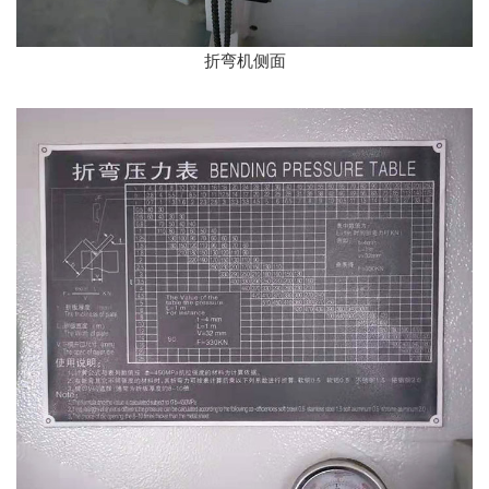
折弯机侧面